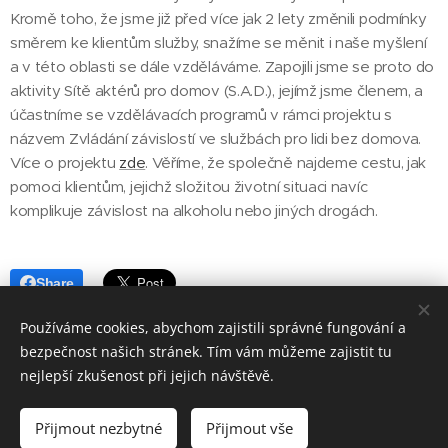
Kromě toho, že jsme již před více jak 2 lety změnili podmínky
směrem ke klientům služby, snažíme se měnit i naše myšlení
a v této oblasti se dále vzděláváme. Zapojili jsme se proto do
aktivity Sítě aktérů pro domov (S.A.D.), jejímž jsme členem, a
účastníme se vzdělávacích programů v rámci projektu s
názvem Zvládání závislostí ve službách pro lidi bez domova.
Více o projektu
zde
. Věříme, že společně najdeme cestu, jak
pomoci klientům, jejichž složitou životní situaci navíc
komplikuje závislost na alkoholu nebo jiných drogách.
Share
Používáme cookies, abychom zajistili správné fungování a
bezpečnost našich stránek. Tím vám můžeme zajistit tu
nejlepší zkušenost při jejich návštěvě.
© 2021 NÁVRAT o.p.s. Liberec
Přijmout nezbytné
Přijmout vše
Vytvořeno službou
Webnode
Cookies