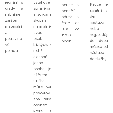
jednání s
vztahově
Kauce je
pouze v
úřady a
spřízněná
splatná v
pondělí -
nabízíme
a solidární
den
pátek v
zajištění
skupina
nástupu
čase od
materiální
minimálně
nebo
8:00 do
a
dvou
nejpozději
15:00
potravino
osob
do dvou
hodin.
vé
blízkých, z
měsíců od
pomoci.
nichž
nástupu
alespoň
do služby.
jedna
osoba je
dítětem.
Služba
může být
poskytov
ána také
osobám,
které s