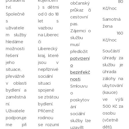
poradens
kojencem
80
občanský
tví.
) s dětmi
Kč/noc
průkaz či
Společně
od 0 do 18
cestovní
Samotná
s
let s
pas.
žena
uživatele
vazbou
Zájemci o
160
m služby
na Liberec
službu
Kč/noc
hledáme
či
musí
možnosti
Liberecký
Součástí
předložit
řešení
kraj, které
úhrady za
potvrzení
jeho
jsou v
službu je
o
situace,
nepříznivé
úhrada
bezinfekč
převážně
sociální
zálohy na
nosti
.
v oblasti
situaci
ubytování
Smlouvu
bydlení a
spojené
(kauce)
o
zaměstná
se ztrátou
ve výši
poskytov
ní.
bydlení.
500 Kč za
ání
Uživatele
Přičemž
osobu
sociální
podporuje
rodinou
(včetně
služby lze
me při
se rozumí
dětí).
uzavřít