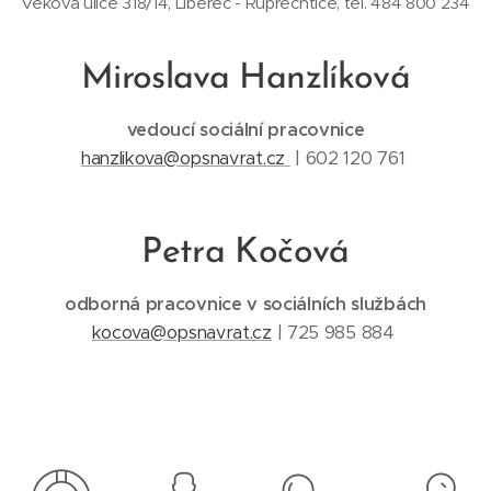
Věkova ulice 318/14, Liberec - Ruprechtice, tel. 484 800 234
Miroslava Hanzlíková
vedoucí sociální pracovnice
hanzlikova@opsnavrat.cz
| 602 120 761
Petra Kočová
odborná pracovnice v sociálních službách
kocova@opsnavrat.cz
| 725 985 884