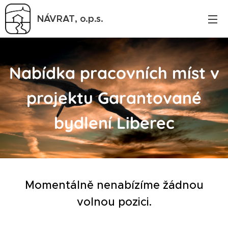
NÁVRAT,
o.p.s.
Nabídka pracovních míst v
projektu Garantované
bydlení Liberec
Momentálně nenabízíme žádnou
volnou pozici.