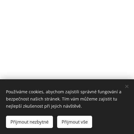
Používáme cookies, abychom zajistili správné fungování a
bezpečnost našich stránek. Tím vám můžeme zajistit tu
nejlepší zkušenost při jejich návštěvě.
© 2021 NÁVRAT o.p.s. Liberec
Přijmout nezbytné
Přijmout vše
Vytvořeno službou
Webnode
Cookies